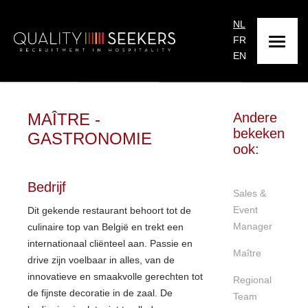
NL
FR
EN
MAÎTRE -
Andere
bekeken
GASTRONOMIE
ook:
Bedrijf
Sales &
Event
Dit gekende restaurant behoort tot de
Manager
culinaire top van België en trekt een
internationaal cliënteel aan. Passie en
Maître
drive zijn voelbaar in alles, van de
innovatieve en smaakvolle gerechten tot
Regional
de fijnste decoratie in de zaal. De
Team