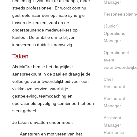
bediening is vlot, niet te alledaags, maar
Manager
steeds professioneel. Er wordt continu
Personeelsplann
gestreefd naar een optimale synergie
tussen de keuken, zaal en de
(Junior)
ondersteunende medewerkers op
Operations
kantoor. De ambitie om te blijven
Manager
innoveren is duidelijk aanwezig.
Operationeel
Taken
event
Als Maître ben je het dagelijkse
verantwoordelijk
aanspreekpunt in de zaal en draag je de
Chef
volledige verantwoordelijkheid voor een
Restaurant
vlekkeloze service, waarbij je
gastbeleving, teamcoaching en
Restaurant
operationele opvolging combineert tot één
Manager
sterk geheel.
Assistent
Je taken omvatten onder meer:
Manager
Residentie
Aansturen en motiveren van het