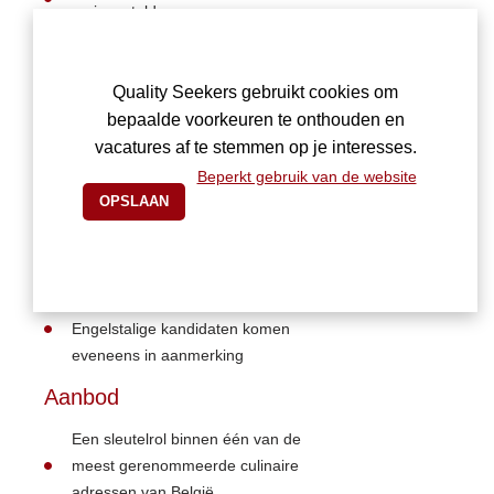
on ingesteld
Organisatorisch sterk en in staat om
overzicht te bewaren tijdens drukke
services
Quality Seekers gebruikt cookies om
Communicatief, professioneel en een
bepaalde voorkeuren te onthouden en
echte teamspeler
vacatures af te stemmen op je interesses.
Oog voor detail en een hoog
Beperkt gebruik van de website
kwaliteitsniveau
Goede kennis van gastronomie;
wijnkennis is een pluspunt maar geen
vereiste
Nederlands is een troef, maar sterke
Engelstalige kandidaten komen
eveneens in aanmerking
Aanbod
Een sleutelrol binnen één van de
meest gerenommeerde culinaire
adressen van België