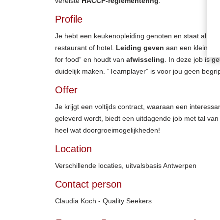
vereiste
HACCP-reglementering
.
Profile
Je hebt een keukenopleiding genoten en staat al enkel
restaurant of hotel.
Leiding geven
aan een klein tea
for food” en houdt van
afwisseling
. In deze job is 
duidelijk maken. “Teamplayer” is voor jou geen begrip
Offer
Je krijgt een voltijds contract, waaraan een interessa
geleverd wordt, biedt een uitdagende job met tal va
heel wat doorgroeimogelijkheden!
Location
Verschillende locaties, uitvalsbasis Antwerpen
Contact person
Claudia Koch - Quality Seekers