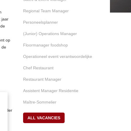
Regional Team Manager
n
 jaar
Personeelsplanner
 de
(Junior) Operations Manager
ent op
Floormanager foodshop
n de
Operationeel event verantwoordelijke
Chef Restaurant
Restaurant Manager
Assistent Manager Residentie
Maître-Sommelier
t
 Verder
heid
ALL VACANCIES
e