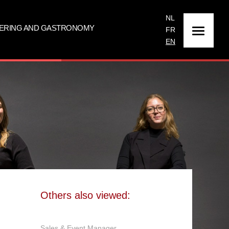
NL
ATERING AND GASTRONOMY
FR
EN
Others also viewed:
Sales & Event Manager