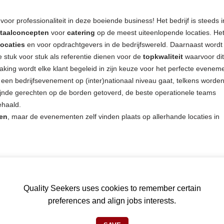
 voor professionaliteit in deze boeiende business! Het bedrijf is steeds i
otaalconcepten
voor
catering
op de meest uiteenlopende locaties. Het
locaties
en voor opdrachtgevers in de bedrijfswereld. Daarnaast wordt
ie stuk voor stuk als referentie dienen voor de
topkwaliteit
waarvoor dit
making wordt elke klant begeleid in zijn keuze voor het perfecte evenem
f een bedrijfsevenement op (inter)nationaal niveau gaat, telkens worde
fijnde gerechten op de borden getoverd, de beste operationele teams
ehaald.
en
, maar de evenementen zelf vinden plaats op allerhande locaties in
e keuken
op het event dat jou is toegewezen. Je organiseert de
 mise-en-place, bereiden, schikken en garneren van gerechten. Je ben
Quality Seekers uses cookies to remember certain
ook mee op locatie om een diner, live cooking of buffet te verzorgen.
preferences and align jobs interests.
an niet tijdelijke) keuken. Controle van voorraden op versheid en hoeveel
 bestellingen aan de verantwoordelijke. Je implementeert moeiteloos d