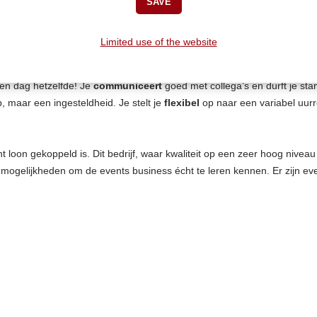
Limited use of the website
e jaren in het vak. Je deed eerder ervaring op in een cateringbedrijf,
m ambulante medewerkers (extra's) schrikt je niet af. Je kookt met “pa
geen dag hetzelfde! Je
communiceert
goed met collega’s en durft je st
, maar een ingesteldheid. Je stelt je
flexibel
op naar een variabel uurr
nt loon gekoppeld is. Dit bedrijf, waar kwaliteit op een zeer hoog niveau
n mogelijkheden om de events business écht te leren kennen. Er zijn e