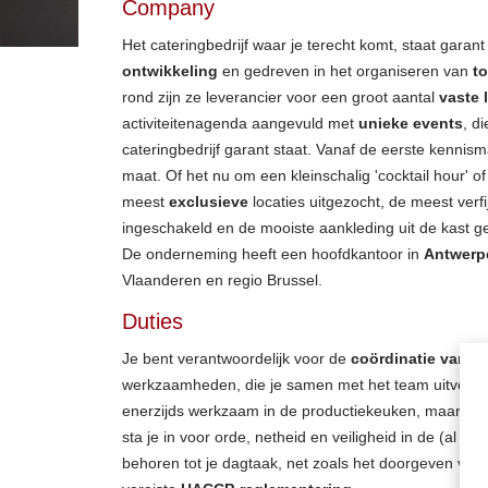
Company
Het cateringbedrijf waar je terecht komt, staat garant
ontwikkeling
en gedreven in het organiseren van
t
rond zijn ze leverancier voor een groot aantal
vaste 
activiteitenagenda aangevuld met
unieke events
, d
cateringbedrijf garant staat. Vanaf de eerste kennis
maat. Of het nu om een kleinschalig 'cocktail hour' o
meest
exclusieve
locaties uitgezocht, de meest ver
ingeschakeld en de mooiste aankleding uit de kast g
De onderneming heeft een hoofdkantoor in
Antwerp
Vlaanderen en regio Brussel.
Duties
Je bent verantwoordelijk voor de
coördinatie van d
werkzaamheden, die je samen met het team uitvoert:
enerzijds werkzaam in de productiekeuken, maar gaat 
sta je in voor orde, netheid en veiligheid in de (al d
behoren tot je dagtaak, net zoals het doorgeven van