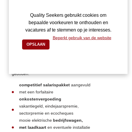
dynamisme omgeving
rijbewijs
en graag
op de baan
Quality Seekers gebruikt cookies om
Aanbod
bepaalde voorkeuren te onthouden en
vacatures af te stemmen op je interesses.
Je komt terecht in een dynamisch team,
Beperkt gebruik van de website
waar de samenwerking gericht is op een
langdurige en plezierige relatie. Er wordt
een goede opleiding en begeleiding
gegeven om je klaar te stomen voor deze
job. Daarnaast wordt onderstaand pakket
geboden:
competitief salarispakket
aangevuld
met een forfaitaire
onkostenvergoeding
vakantiegeld, eindejaarspremie,
sectorpremie en ecocheques
mooie elektrische
bedrijfswagen,
met laadkaart
en eventuele installatie