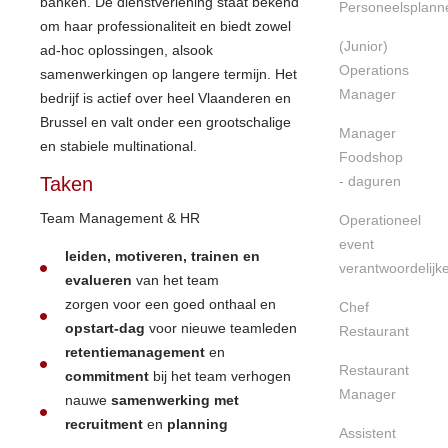
banken. De dienstverlening staat bekend
Personeelsplann
om haar professionaliteit en biedt zowel
(Junior)
ad-hoc oplossingen, alsook
Operations
samenwerkingen op langere termijn. Het
Manager
bedrijf is actief over heel Vlaanderen en
Brussel en valt onder een grootschalige
Manager
en stabiele multinational.
Foodshop
Taken
- daguren
Team Management & HR
Operationeel
event
leiden, motiveren, trainen en
verantwoordelijk
evalueren
van het team
zorgen voor een goed onthaal en
Chef
opstart-dag
voor nieuwe teamleden
Restaurant
retentiemanagement
en
Restaurant
commitment
bij het team verhogen
Manager
nauwe
samenwerking met
recruitment
en
planning
Assistent