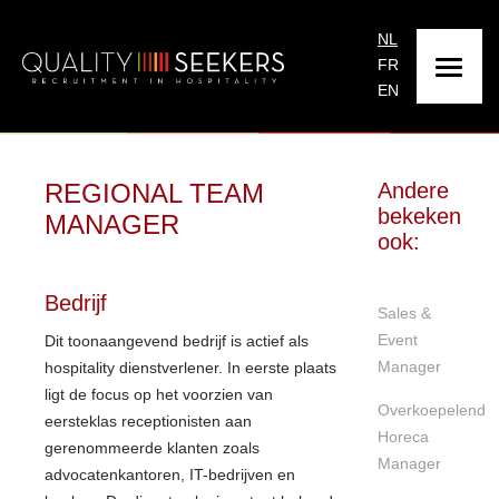
NL
FR
EN
REGIONAL TEAM
Andere
bekeken
MANAGER
ook:
Bedrijf
Sales &
Event
Dit toonaangevend bedrijf is actief als
Manager
hospitality dienstverlener. In eerste plaats
ligt de focus op het voorzien van
Overkoepelend
eersteklas receptionisten aan
Horeca
gerenommeerde klanten zoals
Manager
advocatenkantoren, IT-bedrijven en