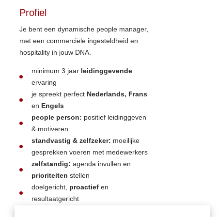
Profiel
Je bent een dynamische people manager,
met een commerciële ingesteldheid en
hospitality in jouw DNA.
minimum 3 jaar
leidinggevende
ervaring
je spreekt perfect
Nederlands, Frans
en
Engels
people person:
positief leidinggeven
& motiveren
standvastig & zelfzeker:
moeilijke
gesprekken voeren met medewerkers
zelfstandig:
agenda invullen en
prioriteiten
stellen
doelgericht,
proactief
en
resultaatgericht
ad-hock
reageren, omgaan met