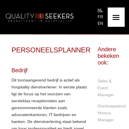
NL
FR
EN
PERSONEELSPLANNER
Andere
bekeken
ook:
Bedrijf
Dit toonaangevend bedrijf is actief als
Sales &
hospitality dienstverlener. In eerste plaats
Event
ligt de focus op het voorzien van
Manager
eersteklas receptionisten aan
Overkoepelend
gerenommeerde klanten zoals
Horeca
advocatenkantoren, IT-bedrijven en
Manager
banken. De dienstverlening staat bekend
om haar professionaliteit en biedt zowel