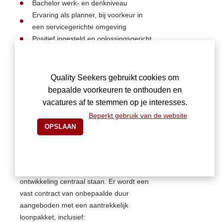
Bachelor werk- en denkniveau
Ervaring als planner, bij voorkeur in
een servicegerichte omgeving
Positief ingesteld en oplossingsgericht
Uitstekende stressbestendigheid en
organisatorische vaardigheden
Een flexibele instelling
Quality Seekers gebruikt cookies om
Goede kennis van Nederlands, noties
bepaalde voorkeuren te onthouden en
van Frans zijn handig
vacatures af te stemmen op je interesses.
Een zelfstandige en proactieve
Beperkt gebruik van de website
werkhouding
Aanbod
Je komt terecht in een jong en dynamisch
team waar persoonlijke begeleiding en
ontwikkeling centraal staan. Er wordt een
vast contract van onbepaalde duur
aangeboden met een aantrekkelijk
loonpakket, inclusief: