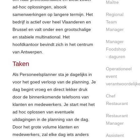
Maître
ad-hoc oplossingen, alsook
samenwerkingen op langere termijn. Het
Regional
bedrijf is actief over heel Vlaanderen en
Team
Brussel en valt onder een grootschalige
Manager
en stabiele multinational. Het
Manager
hoofdkantoor bevindt zich in het centrum
Foodshop
van Antwerpen.
- daguren
Taken
Operationeel
Als Personeelsplanner sta je dagelijks in
event
voor het goed verloop van de planning. Je
verantwoordelijk
dag begint vroeg en direct lekker druk
Chef
door de binnenkomende telefoons van
Restaurant
klanten en medewerkers. Je start met het
ad hoc oplossen van eventuele
Restaurant
uitdagingen in de planning van de dag.
Manager
Door het grote volume klanten en
medewerkers, zal elke dag iets anders
Assistent