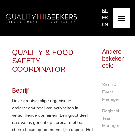
NL
FR
EN
QUALITY & FOOD
Andere
bekeken
SAFETY
ook:
COORDINATOR
Sales &
Bedrijf
Event
Manager
Deze grootschalige organisatie
onderneemt heel wat activiteiten in
Regional
verschillende domeinen. Een groot deel
Team
daarvan is gericht op horeca, met een
Manager
sterke focus op het menselijke aspect. Het