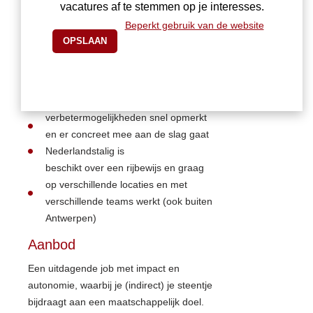
ervaring heeft met voedselveiligheid
vacatures af te stemmen op je interesses.
en kwaliteitssystemen
Beperkt gebruik van de website
een achtergrond heeft binnen de food
sector
zich thuis voelt in een veelomvattende
functie, waar het draait rond
bewaking, advies, beleid en operatie
verbetermogelijkheden snel opmerkt
en er concreet mee aan de slag gaat
Nederlandstalig is
beschikt over een rijbewijs en graag
op verschillende locaties en met
verschillende teams werkt (ook buiten
Antwerpen)
Aanbod
Een uitdagende job met impact en
autonomie, waarbij je (indirect) je steentje
bijdraagt aan een maatschappelijk doel.