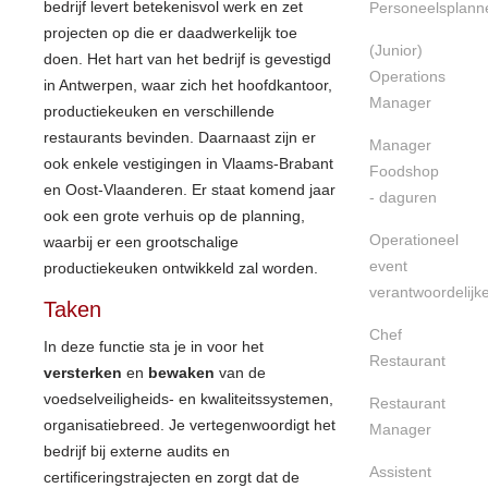
bedrijf levert betekenisvol werk en zet
Personeelsplann
projecten op die er daadwerkelijk toe
(Junior)
doen. Het hart van het bedrijf is gevestigd
Operations
in Antwerpen, waar zich het hoofdkantoor,
Manager
productiekeuken en verschillende
restaurants bevinden. Daarnaast zijn er
Manager
ook enkele vestigingen in Vlaams-Brabant
Foodshop
en Oost-Vlaanderen. Er staat komend jaar
- daguren
ook een grote verhuis op de planning,
Operationeel
waarbij er een grootschalige
event
productiekeuken ontwikkeld zal worden.
verantwoordelijk
Taken
Chef
In deze functie sta je in voor het
Restaurant
versterken
en
bewaken
van de
voedselveiligheids- en kwaliteitssystemen,
Restaurant
organisatiebreed. Je vertegenwoordigt het
Manager
bedrijf bij externe audits en
Assistent
certificeringstrajecten en zorgt dat de