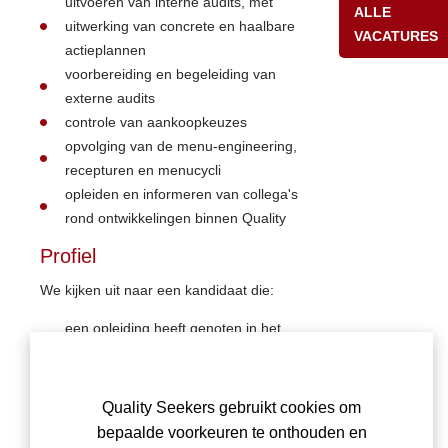
uitvoeren van interne audits, met
ALLE
uitwerking van concrete en haalbare
VACATURES
actieplannen
voorbereiding en begeleiding van
externe audits
controle van aankoopkeuzes
opvolging van de menu-engineering,
recepturen en menucycli
opleiden en informeren van collega's
rond ontwikkelingen binnen Quality
Profiel
We kijken uit naar een kandidaat die:
een opleiding heeft genoten in het
vakgebied Quality of een zeer
doorgedreven kennis/ervaring kan
voorleggen binnen quality, HACCP,
Quality Seekers gebruikt cookies om
auditing, ...
bepaalde voorkeuren te onthouden en