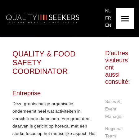
NL
FR
EN
QUALITY & FOOD
D'autres
visiteurs
SAFETY
ont
COORDINATOR
aussi
consulté:
Entreprise
Sales &
Deze grootschalige organisatie
Event
onderneemt heel wat activiteiten in
Manager
verschillende domeinen. Een groot deel
daarvan is gericht op horeca, met een
Regional
sterke focus op het menselijke aspect. Het
Team