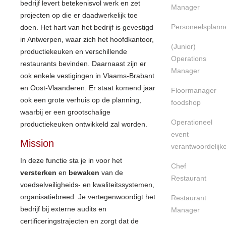
bedrijf levert betekenisvol werk en zet
Manager
projecten op die er daadwerkelijk toe
Personeelsplann
doen. Het hart van het bedrijf is gevestigd
in Antwerpen, waar zich het hoofdkantoor,
(Junior)
productiekeuken en verschillende
Operations
restaurants bevinden. Daarnaast zijn er
Manager
ook enkele vestigingen in Vlaams-Brabant
en Oost-Vlaanderen. Er staat komend jaar
Floormanager
ook een grote verhuis op de planning,
foodshop
waarbij er een grootschalige
Operationeel
productiekeuken ontwikkeld zal worden.
event
Mission
verantwoordelijk
In deze functie sta je in voor het
Chef
versterken
en
bewaken
van de
Restaurant
voedselveiligheids- en kwaliteitssystemen,
organisatiebreed. Je vertegenwoordigt het
Restaurant
bedrijf bij externe audits en
Manager
certificeringstrajecten en zorgt dat de