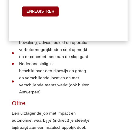
ervaring heeft met voedselveiligheid
en kwaliteitssystemen
een achtergrond heeft binnen de food
sector
zich thuis voelt in een veelomvattende
functie, waar het draait rond
bewaking, advies, beleid en operatie
verbetermogelijkheden snel opmerkt
en er concreet mee aan de slag gaat
Nederlandstalig is
beschikt over een rijbewijs en graag
op verschillende locaties en met
verschillende teams werkt (ook buiten
Antwerpen)
Offre
Een uitdagende job met impact en
autonomie, waarbij je (indirect) je steentje
bijdraagt aan een maatschappelijk doel.