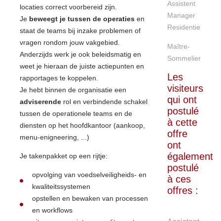
Assistent
locaties correct voorbereid zijn.
Manager
Je
beweegt je tussen de operaties
en
Residentie
staat de teams bij inzake problemen of
vragen rondom jouw vakgebied.
Maître-
Anderzijds werk je ook beleidsmatig en
Sommelier
weet je hieraan de juiste actiepunten en
Les
rapportages te koppelen.
visiteurs
Je hebt binnen de organisatie een
qui ont
adviserende
rol en verbindende schakel
postulé
tussen de operationele teams en de
à cette
diensten op het hoofdkantoor (aankoop,
offre
menu-enigneering, ...)
ont
également
Je takenpakket op een rijtje:
postulé
opvolging van voedselveiligheids- en
à ces
kwaliteitssystemen
offres :
opstellen en bewaken van processen
en workflows