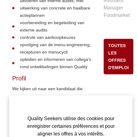
Assistent
uitvoeren van interne audits, met
Manager
uitwerking van concrete en haalbare
Foodmarket
actieplannen
voorbereiding en begeleiding van
externe audits
controle van aankoopkeuzes
opvolging van de menu-engineering,
TOUTES
recepturen en menucycli
LES
opleiden en informeren van collega's
OFFRES
rond ontwikkelingen binnen Quality
D'EMPLOI
Profil
We kijken uit naar een kandidaat die:
een opleiding heeft genoten in het
vakgebied Quality of een zeer
doorgedreven kennis/ervaring kan
Quality Seekers utilise des cookies pour
voorleggen binnen quality, HACCP,
enregistrer certaines préférences et pour
auditing, ...
aligner les offres à vos intérêts.